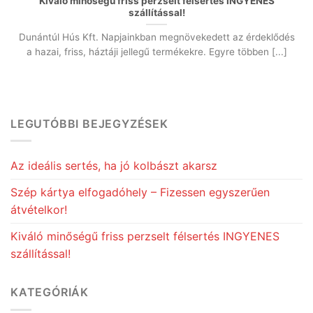
Kiváló minőségű friss perzselt félsertés INGYENES
szállítással!
Dunántúl Hús Kft. Napjainkban megnövekedett az érdeklődés
a hazai, friss, háztáji jellegű termékekre. Egyre többen [...]
LEGUTÓBBI BEJEGYZÉSEK
Az ideális sertés, ha jó kolbászt akarsz
Szép kártya elfogadóhely – Fizessen egyszerűen
átvételkor!
Kiváló minőségű friss perzselt félsertés INGYENES
szállítással!
KATEGÓRIÁK