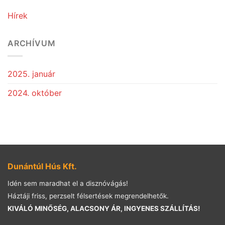
Hírek
ARCHÍVUM
2025. január
2024. október
Dunántúl Hús Kft.
Idén sem maradhat el a disznóvágás!
Háztáji friss, perzselt félsertések megrendelhetők.
KIVÁLÓ MINŐSÉG, ALACSONY ÁR, INGYENES SZÁLLÍTÁS!