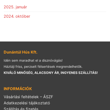
2025. január
2024. október
Dunántúl Hús Kft.
Idén sem maradhat el a disznóvágás!
Háztáji friss, perzselt félsertések megrendelhetők.
KIVÁLÓ MINŐSÉG, ALACSONY ÁR, INGYENES SZÁLLÍTÁS!
INFORMÁCIÓK
Vásárlási feltételek – ÁSZF
Adatkezelési tájékoztató
Szállítás és fizetés