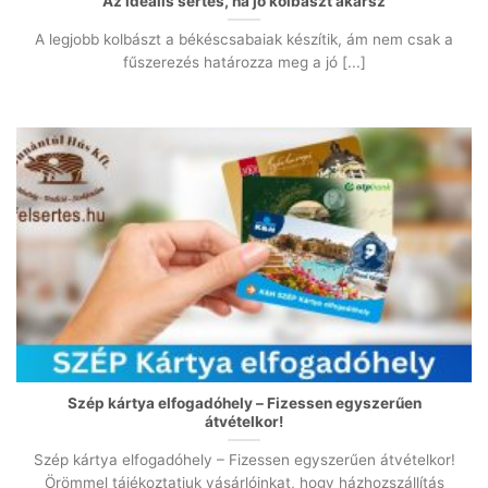
Az ideális sertés, ha jó kolbászt akarsz
A legjobb kolbászt a békéscsabaiak készítik, ám nem csak a
fűszerezés határozza meg a jó [...]
Szép kártya elfogadóhely – Fizessen egyszerűen
átvételkor!
Szép kártya elfogadóhely – Fizessen egyszerűen átvételkor!
Örömmel tájékoztatjuk vásárlóinkat, hogy házhozszállítás