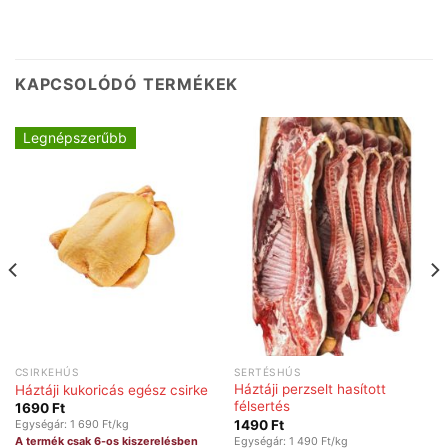
KAPCSOLÓDÓ TERMÉKEK
Legnépszerűbb
CSIRKEHÚS
SERTÉSHÚS
Háztáji perzselt hasított
Háztáji kukoricás egész csirke
félsertés
1690
Ft
1490
Ft
Egységár: 1 690 Ft/kg
Egységár: 1 490 Ft/kg
A termék csak 6-os kiszerelésben