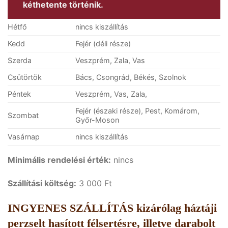
kéthetente történik.
Hétfő
nincs kiszállítás
Kedd
Fejér (déli része)
Szerda
Veszprém, Zala, Vas
Csütörtök
Bács, Csongrád, Békés, Szolnok
Péntek
Veszprém, Vas, Zala,
Fejér (északi része), Pest, Komárom,
Szombat
Győr-Moson
Vasárnap
nincs kiszállítás
Minimális rendelési érték:
nincs
Szállítási költség:
3 000 Ft
INGYENES SZÁLLÍTÁS kizárólag háztáji
perzselt hasított félsertésre, illetve darabolt