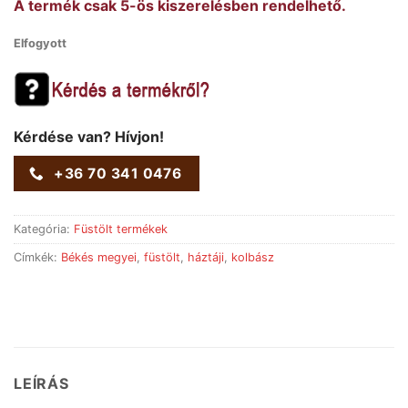
A termék csak 5-ös kiszerelésben rendelhető.
Elfogyott
Kérdése van? Hívjon!
+36 70 341 0476
Kategória:
Füstölt termékek
Címkék:
Békés megyei
,
füstölt
,
háztáji
,
kolbász
LEÍRÁS