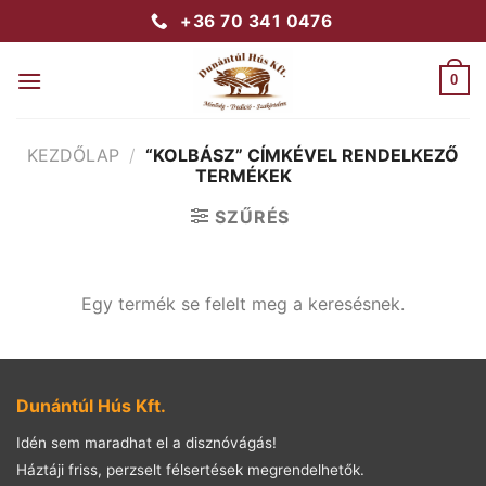
Skip
+36 70 341 0476
to
content
0
KEZDŐLAP
/
“KOLBÁSZ” CÍMKÉVEL RENDELKEZŐ
TERMÉKEK
SZŰRÉS
Egy termék se felelt meg a keresésnek.
Dunántúl Hús Kft.
Idén sem maradhat el a disznóvágás!
Háztáji friss, perzselt félsertések megrendelhetők.