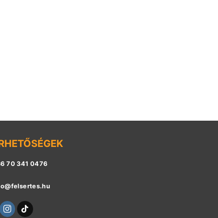
RHETŐSÉGEK
6 70 341 0476
fo@felsertes.hu