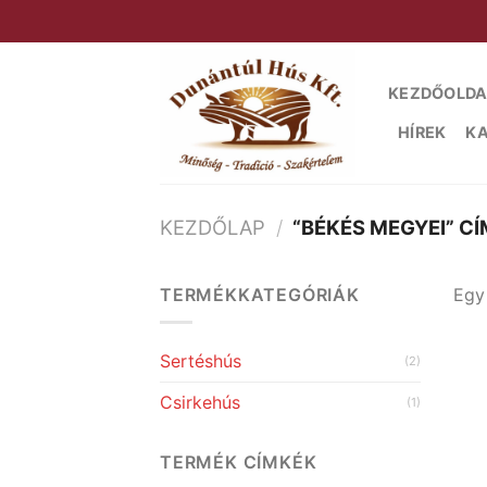
Skip
to
content
KEZDŐOLDA
HÍREK
K
KEZDŐLAP
/
“BÉKÉS MEGYEI” C
TERMÉKKATEGÓRIÁK
Egy
Sertéshús
(2)
Csirkehús
(1)
TERMÉK CÍMKÉK