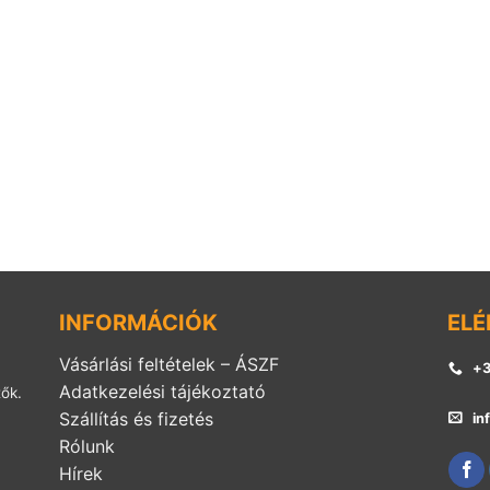
INFORMÁCIÓK
ELÉ
Vásárlási feltételek – ÁSZF
+3
Adatkezelési tájékoztató
tők.
Szállítás és fizetés
in
Rólunk
Hírek