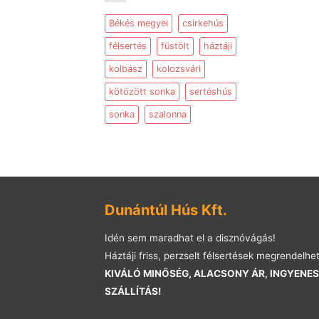
Békés megyei
csirkehús
félsertés
füstölt
háztáji
kolbász
kolozsvári
kötözött sonka
sertéshús
sonka
szalonna
Dunántúl Hús Kft.
Idén sem maradhat el a disznóvágás!
Háztáji friss, perzselt félsertések megrendelhe
KIVÁLÓ MINŐSÉG, ALACSONY ÁR, INGYENES
SZÁLLÍTÁS!