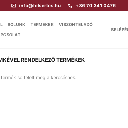
info@felsertes.hu
+36 70 341 0476
L
RÓLUNK
TERMÉKEK
VISZONTELADÓ
BELÉPÉ
APCSOLAT
ÍMKÉVEL RENDELKEZŐ TERMÉKEK
 termék se felelt meg a keresésnek.