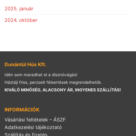
2025. január
2024. október
Dunántúl Hús Kft.
Idén sem maradhat el a disznóvágás!
Háztáji friss, perzselt félsertések megrendelhetők.
KIVÁLÓ MINŐSÉG, ALACSONY ÁR, INGYENES SZÁLLÍTÁS!
INFORMÁCIÓK
Vásárlási feltételek – ÁSZF
Adatkezelési tájékoztató
Szállítás és fizetés