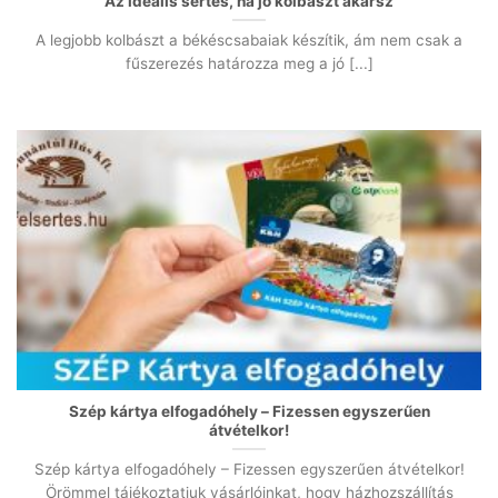
Az ideális sertés, ha jó kolbászt akarsz
A legjobb kolbászt a békéscsabaiak készítik, ám nem csak a
fűszerezés határozza meg a jó [...]
Szép kártya elfogadóhely – Fizessen egyszerűen
átvételkor!
Szép kártya elfogadóhely – Fizessen egyszerűen átvételkor!
Örömmel tájékoztatjuk vásárlóinkat, hogy házhozszállítás