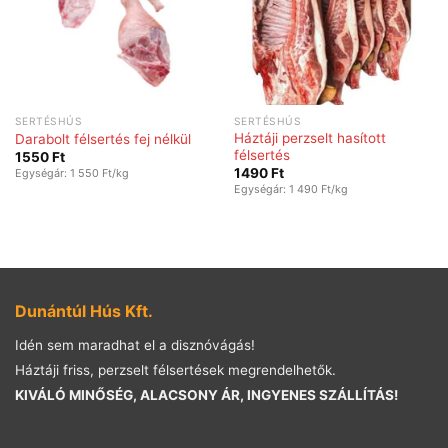
SERTÉSHÚS
SERTÉSHÚS
Háztáji perzselt hasított
Darabolt félsertés fej nélkül
félsertés
1550
Ft
1490
Ft
Egységár: 1 550 Ft/kg
Egységár: 1 490 Ft/kg
Dunántúl Hús Kft.
Idén sem maradhat el a disznóvágás!
Háztáji friss, perzselt félsertések megrendelhetők.
KIVÁLÓ MINŐSÉG, ALACSONY ÁR, INGYENES SZÁLLÍTÁS!