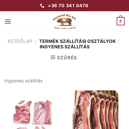
Skip
+36 70 341 0476
to
content
0
KEZDŐLAP
/
TERMÉK SZÁLLÍTÁSI OSZTÁLYOK
/
INGYENES SZÁLLÍTÁS
SZŰRÉS
Ingyenes szállítás