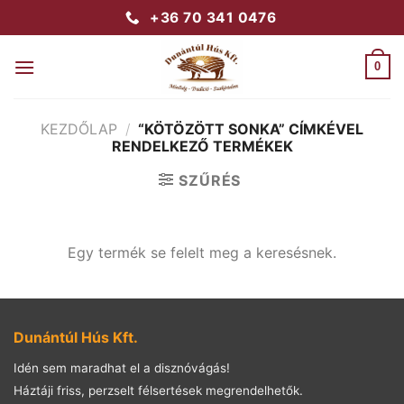
Skip
+36 70 341 0476
to
content
0
KEZDŐLAP
/
“KÖTÖZÖTT SONKA” CÍMKÉVEL
RENDELKEZŐ TERMÉKEK
SZŰRÉS
Egy termék se felelt meg a keresésnek.
Dunántúl Hús Kft.
Idén sem maradhat el a disznóvágás!
Háztáji friss, perzselt félsertések megrendelhetők.