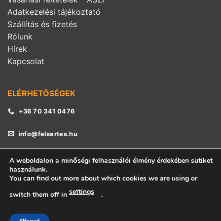
Adatkezelési tájékoztató
Szállítás és fizetés
Rólunk
Hírek
Kapcsolat
ELÉRHETŐSÉGEK
+36 70 341 0476
info@felsertes.hu
A weboldalon a minőségi felhasználói élmény érdekében sütiket
használunk.
You can find out more about which cookies we are using or
settings
switch them off in
.
©
Minden jog fenntartva!
| felsertes.hu
Az oldalt készítette:
KeeriWeb.hu