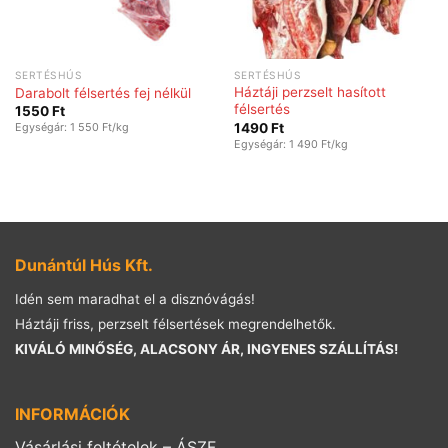
SERTÉSHÚS
SERTÉSHÚS
Háztáji perzselt hasított
Darabolt félsertés fej nélkül
félsertés
1550
Ft
1490
Ft
Egységár: 1 550 Ft/kg
Egységár: 1 490 Ft/kg
Dunántúl Hús Kft.
Idén sem maradhat el a disznóvágás!
Háztáji friss, perzselt félsertések megrendelhetők.
KIVÁLÓ MINŐSÉG, ALACSONY ÁR, INGYENES SZÁLLÍTÁS!
INFORMÁCIÓK
Vásárlási feltételek – ÁSZF