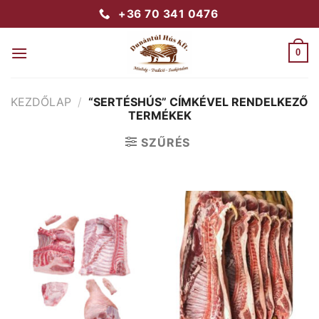
Skip
+36 70 341 0476
to
content
0
KEZDŐLAP
/
“SERTÉSHÚS” CÍMKÉVEL RENDELKEZŐ
TERMÉKEK
SZŰRÉS